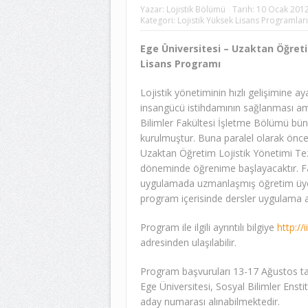
Yazar:
Lojistik Bölümü
Tarih:
10 Ocak 201
Kategori:
Lojistik Yüksek Lisans Programları
Ege Üniversitesi – Uzaktan Öğret
Lisans Programı
Lojistik yönetiminin hızlı gelişimine a
insangücü istihdamının sağlanması amac
Bilimler Fakültesi İşletme Bölümü bün
kurulmuştur. Buna paralel olarak önceli
Uzaktan Öğretim Lojistik Yönetimi Tez
döneminde öğrenime başlayacaktır. Fa
uygulamada uzmanlaşmış öğretim üyel
program içerisinde dersler uygulama ağı
Program ile ilgili ayrıntılı bilgiye
http://
adresinden ulaşılabilir.
Program başvuruları 13-17 Ağustos tari
Ege Üniversitesi, Sosyal Bilimler Enst
aday numarası alınabilmektedir.