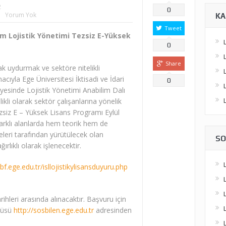
2
0
Yorum Yok
KA
Tweet
im Lojistik Yönetimi Tezsiz E-Yüksek
0
Share
yak uydurmak ve sektöre nitelikli
ıyla Ege Üniversitesi İktisadi ve İdari
0
yesinde Lojistik Yönetimi Anabilim Dalı
kli olarak sektör çalışanlarına yönelik
siz E – Yüksek Lisans Programı Eylül
rklı alanlarda hem teorik hem de
eri tarafından yürütülecek olan
SO
rlıklı olarak işlenecektir.
iibf.ege.edu.tr/isllojistikylisansduyuru.php
hleri arasında alınacaktır. Başvuru için
itüsü
http://sosbilen.ege.edu.tr
adresinden