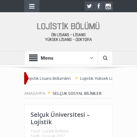
Menu
lümleri
Lojistik Lisans Bölümleri
Lojistik Yüksek Lisans Programla
ANASAYFA
SELÇUK SOSYAL BILIMLER
Selçuk Üniversitesi –
Lojistik
Yazar:
Lojistik Bölümü
Tarih:
10 Ocak 2012