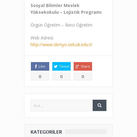
Sosyal Bilimler Meslek
Yüksekokulu – Lojistik Programı
Örgün Öğretim – İkinci Öğretim
Web Adresi:
http://www.sbmyo.selcuk.edu.tr
Like
Tweet
Share
0
0
0
KATEGORILER