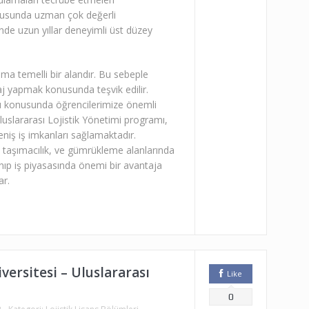
nusunda uzman çok değerli
nde uzun yıllar deneyimli üst düzey
ama temelli bir alandır. Bu sebeple
 yapmak konusunda teşvik edilir.
rı konusunda öğrencilerimize önemli
luslararası Lojistik Yönetimi programı,
 geniş iş imkanları sağlamaktadır.
i, taşımacılık, ve gümrükleme alanlarında
nıp iş piyasasında önemi bir avantaja
ar.
ersitesi – Uluslararası
Like
0