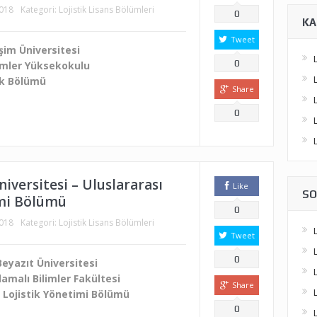
2018
Kategori:
Lojistik Lisans Bölümleri
0
KA
Tweet
şim Üniversitesi
0
imler Yüksekokulu
ik Bölümü
Share
0
iversitesi – Uluslararası
Like
SO
imi Bölümü
0
2018
Kategori:
Lojistik Lisans Bölümleri
Tweet
0
Beyazıt Üniversitesi
amalı Bilimler Fakültesi
Share
e Lojistik Yönetimi Bölümü
0