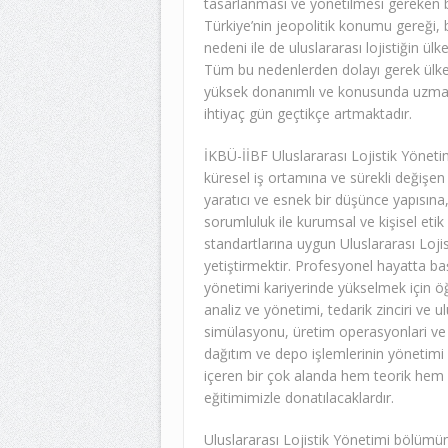
tasarlanması ve yönetilmesi gereken bi
Türkiye’nin jeopolitik konumu gereği, bi
nedeni ile de uluslararası lojistiğin ül
Tüm bu nedenlerden dolayı gerek ülke
yüksek donanımlı ve konusunda uzman u
ihtiyaç gün geçtikçe artmaktadır.
İKBÜ-İİBF Uluslararası Lojistik Yöne
küresel iş ortamına ve sürekli değişe
yaratıcı ve esnek bir düşünce yapısına,
sorumluluk ile kurumsal ve kişisel etik b
standartlarına uygun Uluslararası Lojis
yetiştirmektir. Profesyonel hayatta başa
yönetimi kariyerinde yükselmek için öğr
analiz ve yönetimi, tedarik zinciri ve u
simülasyonu, üretim operasyonlari ve
dağıtım ve depo işlemlerinin yönetimi d
içeren bir çok alanda hem teorik hem 
eğitimimizle donatılacaklardır.
Uluslararası Lojistik Yönetimi bölümü