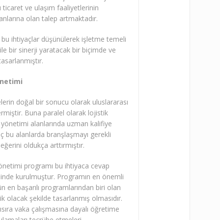
 ticaret ve ulaşım faaliyetlerinin
emanlarına olan talep artmaktadır.
ı bu ihtiyaçlar düşünülerek işletme temeli
le bir sinerji yaratacak bir biçimde ve
 tasarlanmıştır.
önetimi
erin doğal bir sonucu olarak uluslararası
miştir. Buna paralel olarak lojistik
ri yönetimi alanlarında uzman kalifiye
aç bu alanlarda branşlaşmayı gerekli
eğerini oldukça arttırmıştır.
 Yönetimi programı bu ihtiyaca cevap
inde kurulmuştur. Programın en önemli
n en başarılı programlarından biri olan
jik olacak şekilde tasarlanmış olmasıdır.
ısıra vaka çalışmasına dayalı öğretime
ygulamaları tecrübe etmeleri