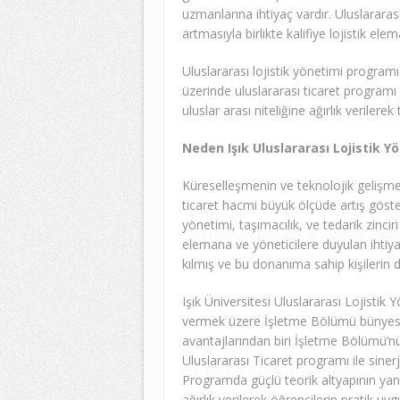
uzmanlarına ihtiyaç vardır. Uluslararası
artmasıyla birlikte kalifiye lojistik el
Uluslararası lojistik yönetimi program
üzerinde uluslararası ticaret programı i
uluslar arası niteliğine ağırlık verilerek
Neden Işık Uluslararası Lojistik Y
Küreselleşmenin ve teknolojik gelişmel
ticaret hacmi büyük ölçüde artış göster
yönetimi, taşımacılık, ve tedarik zinci
elemana ve yöneticilere duyulan ihtiy
kılmış ve bu donanıma sahip kişilerin d
Işık Üniversitesi Uluslararası Lojistik
vermek üzere İşletme Bölümü bünyes
avantajlarından biri İşletme Bölümü’nü
Uluslararası Ticaret programı ile siner
Programda güçlü teorik altyapının yan
ağırlık verilerek öğrencilerin pratik u