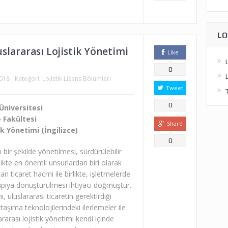
LO
uslararası Lojistik Yönetimi
Like
0
2018
Kategori:
Lojistik Lisans Bölümleri
Tweet
0
Üniversitesi
 Fakültesi
Share
ik Yönetimi (İngilizce)
0
 bir şekilde yönetilmesi, sürdürülebilir
ikte en önemli unsurlardan biri olarak
an ticaret hacmi ile birlikte, işletmelerde
ı yapıya dönüştürülmesi ihtiyacı doğmuştur.
i, uluslararası ticaretin gerektirdiği
taşıma teknolojilerindeki ilerlemeler ile
rarası lojistik yönetimi kendi içinde