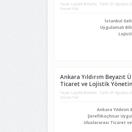
Yazar:
Lojistik Bölümü
Tarih:
01 Ağustos 
Yorum Yok
İstanbul Geli
Uygulamalı Bil
Lojist
Ankara Yıldırım Beyazıt Ün
Ticaret ve Lojistik Yönet
Yazar:
Lojistik Bölümü
Tarih:
01 Ağustos 
Yorum Yok
Ankara Yıldırım 
Şereflikoçhisar Uygul
Uluslararası Ticaret v