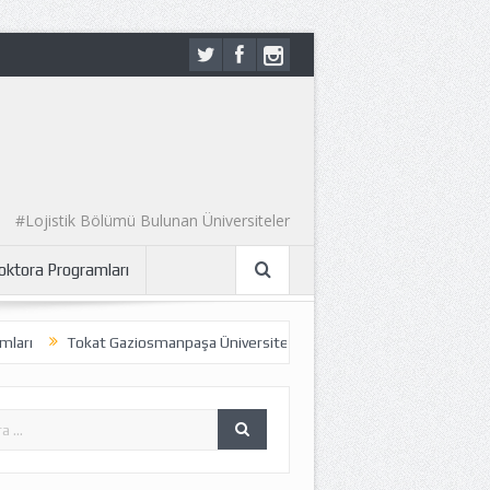
#Lojistik Bölümü Bulunan Üniversiteler
Doktora Programları
kat Gaziosmanpaşa Üniversitesi – Uluslararası Ticaret ve Lojistik Bölümü