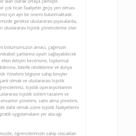
r alan olarak ortaya çıkmıştır.
r çok ticari faaliyetin geçiş yeri olması
kemiz için ayrı bir önemi bulunmaktadır.
mizde gerekse uluslararası piyasalarda,
luslararası lojistik yöneticilerine olan
timi bölümümüzün amacı, çağımızın
n rekabet şartlarına uyum sağlayabilecek
 etkin iletişim becerisine, toplumsal
ilincine, liderlik niteliklerine ve dünya
tik Yönetimi bilgisine sahip bireyler
rılı olmak ve uluslararası lojistik
encilerimiz, lojistik operasyonlarının
luslararası lojistik sistem tasarımı ve
 envanter yönetimi, satın alma yönetimi,
e dahil olmak üzere lojistik faaliyetlerini
pratik uygulamaların yer alacağı
müzde, öğrencilerimizin sahip olacakları