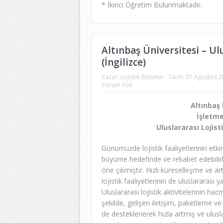
* İkinci Öğretim Bulunmaktadır.
Altınbaş Üniversitesi – Ul
(İngilizce)
Yazar:
Lojistik Bölümü
Tarih:
01 Ağustos 
Yorum Yok
Altınbaş 
İşletme
Uluslararası Lojist
Günümüzde lojistik faaliyetlerinin etkin
büyüme hedefinde ve rekabet edebilirl
öne çıkmıştır. Hızlı küreselleşme ve art
lojistik faaliyetlerinin de uluslararas
Uluslararası lojistik aktivitelerinin hacm
şekilde, gelişen iletişim, paketleme ve 
de desteklenerek hızla artmış ve ulusla