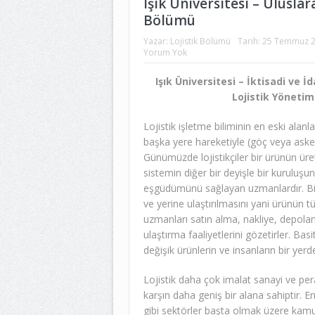
Işık Üniversitesi – Uluslar
Bölümü
Yazar:
Lojistik Bölümü
Tarih:
25 Temmuz 
Yorum Yok
Işık Üniversitesi – İktisadi ve İd
Lojistik Yönetim
Lojistik işletme biliminin en eski alanla
başka yere hareketiyle (göç veya askeri
Günümüzde lojistikçiler bir ürünün üret
sistemin diğer bir deyişle bir kuruluşun
eşgüdümünü sağlayan uzmanlardır. Bir 
ve yerine ulaştırılmasını yani ürünün 
uzmanları satın alma, nakliye, depolam
ulaştırma faaliyetlerini gözetirler. B
değişik ürünlerin ve insanların bir yer
Lojistik daha çok imalat sanayi ve pe
karşın daha geniş bir alana sahiptir. Ener
gibi sektörler başta olmak üzere kamu 