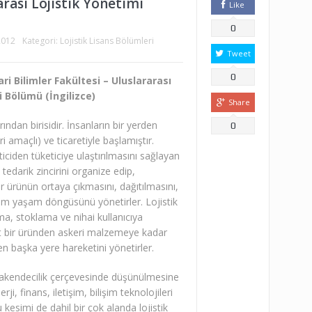
arası Lojistik Yönetimi
Like
0
2012
Kategori:
Lojistik Lisans Bölümleri
Tweet
0
ari Bilimler Fakültesi – Uluslararası
i Bölümü (İngilizce)
Share
rından birisidir. İnsanların bir yerden
0
 amaçlı) ve ticaretiyle başlamıştır.
iciden tüketiciye ulaştırılmasını sağlayan
 tedarik zincirini organize edip,
ürünün ortaya çıkmasını, dağıtılmasını,
tüm yaşam döngüsünü yönetirler. Lojistik
a, stoklama ve nihai kullanıcıya
asit bir üründen askeri malzemeye kadar
den başka yere hareketini yönetirler.
rakendecilik çerçevesinde düşünülmesine
ji, finans, iletişim, bilişim teknolojileri
kesimi de dahil bir çok alanda lojistik