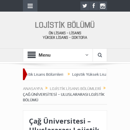
Menu
ri
Lojistik Lisans Bölümleri
Lojistik Yüksek Lisans Programları
ANASAYFA
LOJISTIK LISANS BÖLÜMLERI
ÇAĞ ÜNIVERSITESI – ULUSLARARASI LOJISTIK
BÖLÜMÜ
Çağ Üniversitesi –
Uluslararası Lojistik