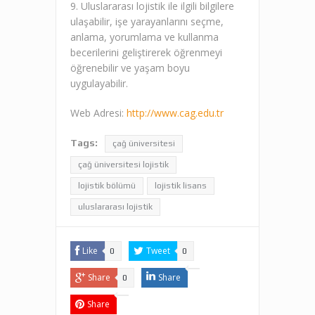
9. Uluslararası lojistik ile ilgili bilgilere
ulaşabilir, işe yarayanlarını seçme,
anlama, yorumlama ve kullanma
becerilerini geliştirerek öğrenmeyi
öğrenebilir ve yaşam boyu
uygulayabilir.
Web Adresi:
http://www.cag.edu.tr
Tags:
çağ üniversitesi
çağ üniversitesi lojistik
lojistik bölümü
lojistik lisans
uluslararası lojistik
Like
Tweet
0
0
Share
Share
0
Share