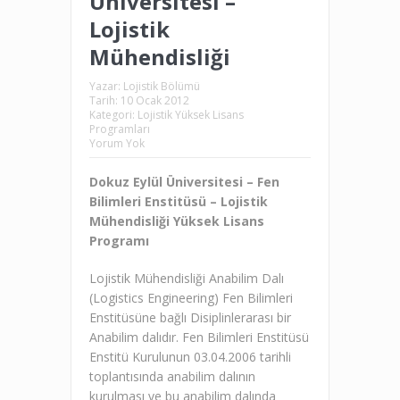
Üniversitesi –
Lojistik
Mühendisliği
Yazar:
Lojistik Bölümü
Tarih:
10 Ocak 2012
Kategori:
Lojistik Yüksek Lisans
Programları
Yorum Yok
Dokuz Eylül Üniversitesi – Fen
Bilimleri Enstitüsü – Lojistik
Mühendisliği Yüksek Lisans
Programı
Lojistik Mühendisliği Anabilim Dalı
(Logistics Engineering) Fen Bilimleri
Enstitüsüne bağlı Disiplinlerarası bir
Anabilim dalıdır. Fen Bilimleri Enstitüsü
Enstitü Kurulunun 03.04.2006 tarihli
toplantısında anabilim dalının
kurulması ve bu anabilim dalında