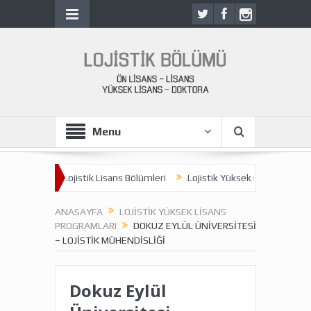
Menu
lümleri
Lojistik Lisans Bölümleri
Lojistik Yüksek Lisans Programla
ANASAYFA
LOJISTIK YÜKSEK LISANS
PROGRAMLARI
DOKUZ EYLÜL ÜNIVERSITESI
– LOJISTIK MÜHENDISLIĞI
Dokuz Eylül